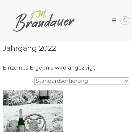
Skip
Weingarten
to
Kornelia
content
Brandauer
Jahrgang 2022
Einzelnes Ergebnis wird angezeigt