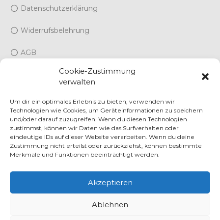
Datenschutzerklärung
Widerrufsbelehrung
AGB
Cookie-Zustimmung
Cookie-Richtlinie (EU)
verwalten
Um dir ein optimales Erlebnis zu bieten, verwenden wir
Technologien wie Cookies, um Geräteinformationen zu speichern
und/oder darauf zuzugreifen. Wenn du diesen Technologien
zustimmst, können wir Daten wie das Surfverhalten oder
eindeutige IDs auf dieser Website verarbeiten. Wenn du deine
Zustimmung nicht erteilst oder zurückziehst, können bestimmte
Copyright © 2026
Weingarten Kornelia Brandauer
Merkmale und Funktionen beeinträchtigt werden.
Home
Impressum
Datenschutzerklärung
Widerrufsbelehrung
Akzeptieren
AGB
Cookie-Richtlinie (EU)
Ablehnen
Alle Preise inkl. der gesetzlichen MwSt.