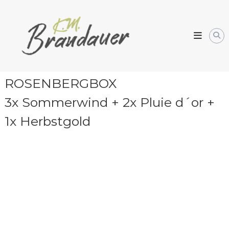
Skip
Weingarten
to
Kornelia
content
Brandauer
ROSENBERGBOX
3x Sommerwind + 2x Pluie d´or +
1x Herbstgold